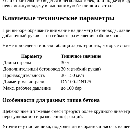
Если строительство ведётся в несколько точек, или подъезд к
невозможную задачу в выполнимую без лишних затрат.
Ключевые технические параметры
При выборе обращайте внимание на диаметр бетоновода, давлен
добавочный рукав — на гибкость размещения рабочих зон.
Ниже приведена типовая таблица характеристик, которые стоит
Параметр
Типичное значение
Длина стрелы
30 м
Дополнительный бетоновод
30 м (гибкий рукав)
Производительность
30–150 м³/ч
Диаметр магистрали
DN100–DN125
Макс. рабочее давление
до 100 бар
Особенности для разных типов бетона
Щебёночные и тяжёлые смеси требуют более крупного диаметр
пересушиванию и разделению фракций.
Уточните у поставщика, подходит ли выбранный насос к вашей р