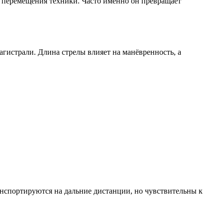
а перемещения техники. Часто именно он превращает
гистрали. Длина стрелы влияет на манёвренность, а
нспортируются на дальние дистанции, но чувствительны к