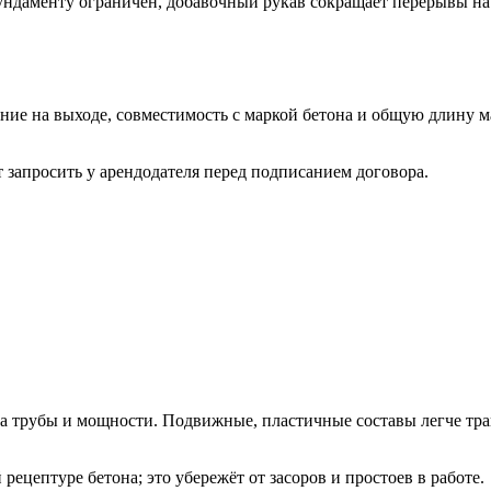
 фундаменту ограничен, добавочный рукав сокращает перерывы н
ие на выходе, совместимость с маркой бетона и общую длину ма
 запросить у арендодателя перед подписанием договора.
а трубы и мощности. Подвижные, пластичные составы легче тра
ецептуре бетона; это убережёт от засоров и простоев в работе.