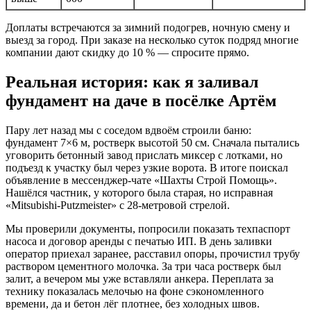
Доплаты встречаются за зимний подогрев, ночную смену и
выезд за город. При заказе на несколько суток подряд многие
компании дают скидку до 10 % — спросите прямо.
Реальная история: как я заливал
фундамент на даче в посёлке Артём
Пару лет назад мы с соседом вдвоём строили баню:
фундамент 7×6 м, ростверк высотой 50 см. Сначала пытались
уговорить бетонный завод прислать миксер с лотками, но
подъезд к участку был через узкие ворота. В итоге поискал
объявление в мессенджер-чате «Шахты Строй Помощь».
Нашёлся частник, у которого была старая, но исправная
«Mitsubishi-Putzmeister» с 28-метровой стрелой.
Мы проверили документы, попросили показать техпаспорт
насоса и договор аренды с печатью ИП. В день заливки
оператор приехал заранее, расставил опоры, прочистил трубу
раствором цементного молочка. За три часа ростверк был
залит, а вечером мы уже вставляли анкера. Переплата за
технику показалась мелочью на фоне сэкономленного
времени, да и бетон лёг плотнее, без холодных швов.