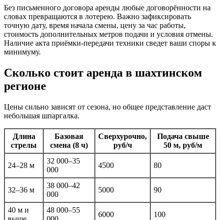
Без письменного договора аренды любые договорённости на
словах превращаются в лотерею. Важно зафиксировать
точную дату, время начала смены, цену за час работы,
стоимость дополнительных метров подачи и условия отмены.
Наличие акта приёмки-передачи техники сведет ваши споры к
минимуму.
Сколько стоит аренда в шахтинском
регионе
Цены сильно зависят от сезона, но общее представление даст
небольшая шпаргалка.
Длина
Базовая
Сверхурочно,
Подача свыше
стрелы
смена (8 ч)
руб/ч
50 м, руб/м
32 000–35
24–28 м
4500
80
000
38 000–42
32–36 м
5000
90
000
40 м и
48 000–55
6000
100
выше
000