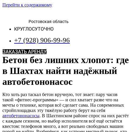
Перейти к содержимому
Ростовская область
КРУГЛОСУТОЧНО
+7 (928) 906-99-96
ЗАКАЗАТЬ АРЕНДУ
Бетон без лишних хлопот: где
в Шахтах найти надёжный
автобетононасос
Кто хоть раз таскал бетон вручную, тот знает: пару часов
такой «фитнес-программы» — и сил хватает разве что на
мечты о технике, которая всё сделает сама. На современных
стройплощадках эту тяжёлую работу берут на себя
автобетононасосы
. В Шахтинском районе спрос на них растёт
с каждым сезоном, но выбор исполнителя всё ещё остаётся
квестом: телефонов много, а вот реально свободных машин
порой не найти. Разберёмся, как устроен местный рынок, кто