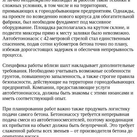
сложных условиях, в том числе и на территориях,
примыкающих к горнодобывающим предприятиям. Однажды,
на проекте по возведению нового корпуса для обогатительной
фабрики, был необходим фундамент под массивное
оборудование. Площадка располагалась на крутом склоне, и
подвезти миксеры прямо к месту заливки было невозможно.
Автобетононасос с 42-метровой стрелой стал единственным
спасением, подав сотни кубометров бетона точно по плану,
избежав дорогостоящих задержек и обеспечив непрерывность
процесса.
Специфика работы вблизи шахт накладывает дополнительные
требования. Необходимо учитывать возможные особенности
грунтов, повышенную запыленность, а также строгие правила
безопасности, действующие на территории горнодобывающих
предприятий. Компании, предоставляющие услуги
автобетононасоса, должны быть знакомы с этими нюансами и
иметь соответствующий опыт.
При планировании работ важно также продумать логистику
подачи самого бетона. Бетононасосу требуется непрерывная
подача смеси из автобетоносмесителей, поэтому координация
их прибытия на объект должна быть безупречной. Это требует
слаженной работы всех звеньев – от производителя бетона до
оператора насоса.