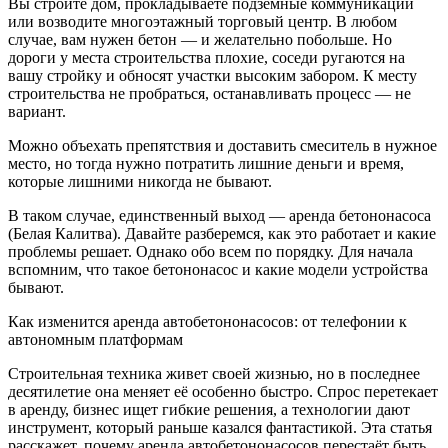
Вы строите дом, прокладываете подземные коммуникации
или возводите многоэтажный торговый центр. В любом
случае, вам нужен бетон — и желательно побольше. Но
дороги у места строительства плохие, соседи ругаются на
вашу стройку и обносят участки высоким забором. К месту
строительства не пробраться, останавливать процесс — не
вариант.
Можно объехать препятствия и доставить смеситель в нужное
место, но тогда нужно потратить лишние деньги и время,
которые лишними никогда не бывают.
В таком случае, единственный выход — аренда бетононасоса
(Белая Калитва). Давайте разберемся, как это работает и какие
проблемы решает. Однако обо всем по порядку. Для начала
вспомним, что такое бетононасос и какие модели устройства
бывают.
Как изменится аренда автобетононасосов: от телефонии к
автономным платформам
Строительная техника живет своей жизнью, но в последнее
десятилетие она меняет её особенно быстро. Спрос перетекает
в аренду, бизнес ищет гибкие решения, а технологии дают
инструмент, который раньше казался фантастикой. Эта статья
расскажет, почему аренда автобетононасосов перестаёт быть